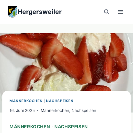
Zum
Hergersweiler
Inhalt
springen
MÄNNERKOCHEN
|
NACHSPEISEN
16. Juni 2025
Männerkochen
,
Nachspeisen
MÄNNERKOCHEN · NACHSPEISEN