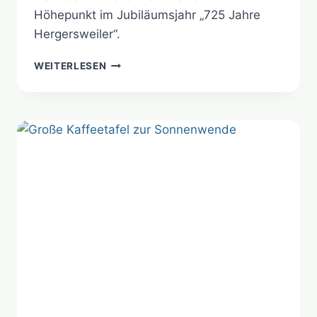
Höhepunkt im Jubiläumsjahr „725 Jahre
Hergersweiler“.
725
WEITERLESEN
JAHRE
HERGERSWEILER
–
48.
FEUERWEHRFEST