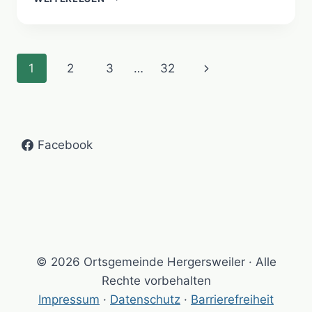
IM
GRÜNEN
–
725
Seitennavigation
Nächste
1
2
3
…
32
JAHRE
HERGERSWEILER
Seite
Facebook
© 2026 Ortsgemeinde Hergersweiler · Alle
Rechte vorbehalten
Impressum
·
Datenschutz
·
Barrierefreiheit