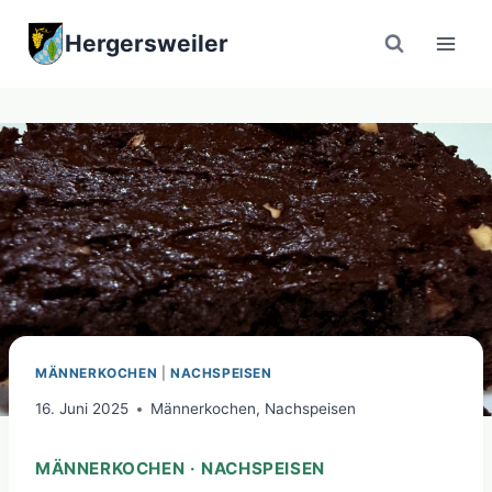
Zum
Hergersweiler
Inhalt
springen
MÄNNERKOCHEN
|
NACHSPEISEN
16. Juni 2025
Männerkochen
,
Nachspeisen
MÄNNERKOCHEN · NACHSPEISEN