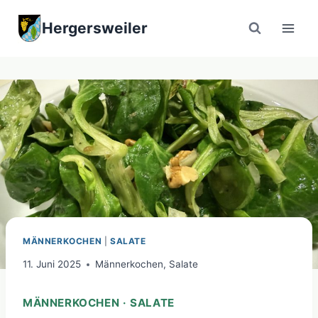
Zum
Hergersweiler
Inhalt
springen
MÄNNERKOCHEN
|
SALATE
11. Juni 2025
Männerkochen
,
Salate
MÄNNERKOCHEN · SALATE