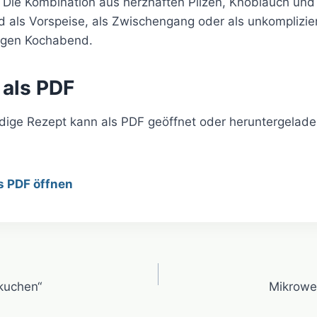
Die Kombination aus herzhaften Pilzen, Knoblauch und
 als Vorspeise, als Zwischengang oder als unkomplizier
ligen Kochabend.
 als PDF
ndige Rezept kann als PDF geöffnet oder heruntergelad
s PDF öffnen
avigation
kuchen“
Mikrowel