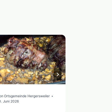
on
Ortsgemeinde Hergersweiler
Von
Ortsgemeinde 
0. Juni 2026
12. Juni 2025