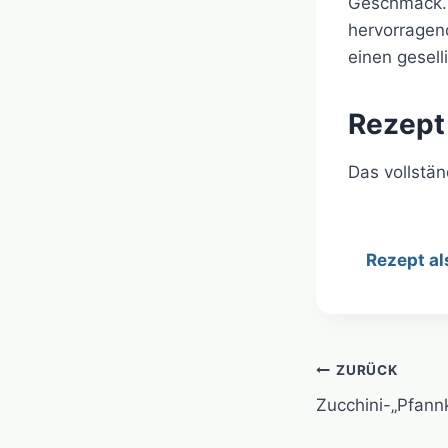
Geschmack. 
hervorragend
einen gesel
Rezept
Das vollstä
Rezept al
Beitragsn
ZURÜCK
Zucchini-„Pfann