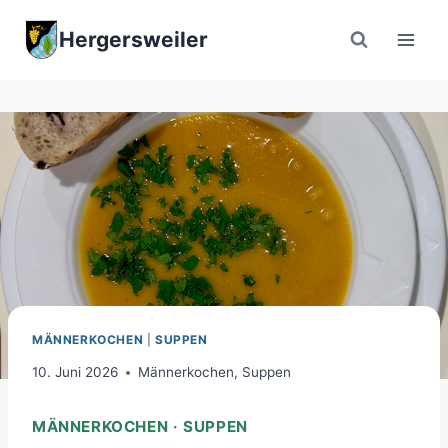
Zum
Hergersweiler
Inhalt
springen
MÄNNERKOCHEN
|
SUPPEN
10. Juni 2026
Männerkochen
,
Suppen
MÄNNERKOCHEN · SUPPEN