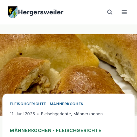
Zum
Hergersweiler
Inhalt
springen
FLEISCHGERICHTE
|
MÄNNERKOCHEN
11. Juni 2025
Fleischgerichte
,
Männerkochen
MÄNNERKOCHEN · FLEISCHGERICHTE