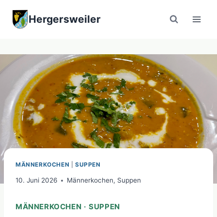
Zum
Hergersweiler
Inhalt
springen
MÄNNERKOCHEN
|
SUPPEN
10. Juni 2026
Männerkochen
,
Suppen
MÄNNERKOCHEN · SUPPEN