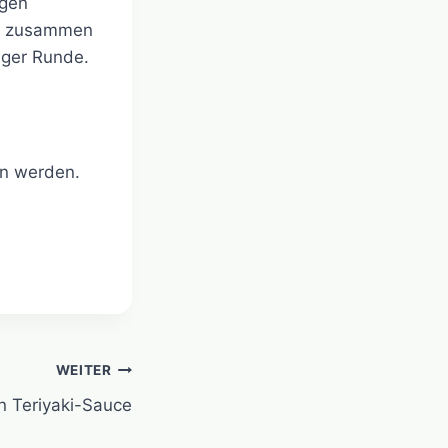
igen
nd zusammen
iger Runde.
en werden.
WEITER
n Teriyaki-Sauce