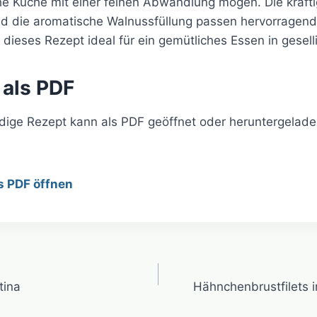
che Küche mit einer feinen Abwandlung mögen. Die kräft
d die aromatische Walnussfüllung passen hervorrage
ieses Rezept ideal für ein gemütliches Essen in gesell
 als PDF
ndige Rezept kann als PDF geöffnet oder heruntergelad
s PDF öffnen
avigation
tina
Hähnchenbrustfilets i