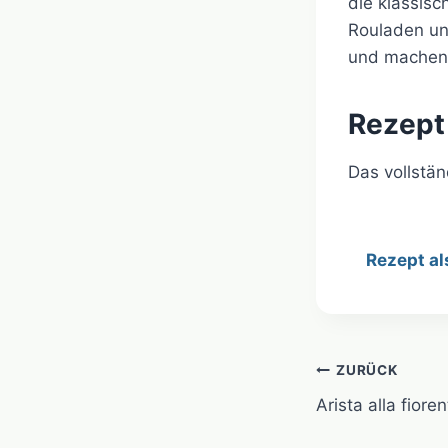
die klassis
Rouladen un
und machen d
Rezept
Das vollstä
Rezept al
Beitragsn
ZURÜCK
Arista alla fioren