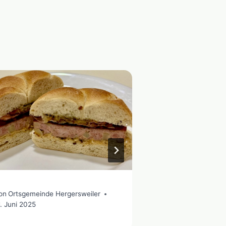
on
Ortsgemeinde Hergersweiler
Von
Ortsgemeinde 
1. Juni 2025
12. Juni 2025