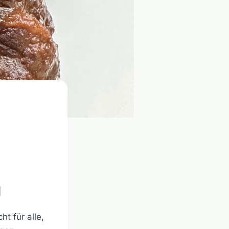
g
t für alle,