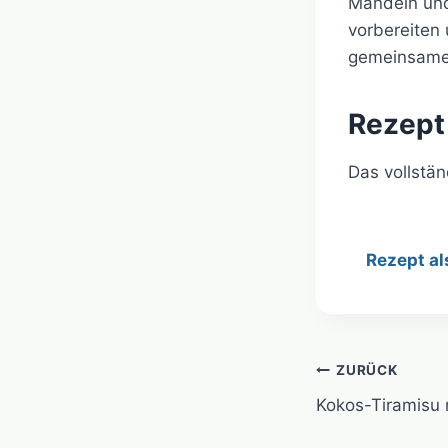
Mandeln und
vorbereiten
gemeinsame
Rezept
Das vollstä
Rezept al
Beitragsn
ZURÜCK
Kokos-Tiramisu 