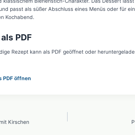
 klassischem Bienenstich-Charakter. Das Dessert lässt 
 und passt als süßer Abschluss eines Menüs oder für ei
n Kochabend.
 als PDF
ndige Rezept kann als PDF geöffnet oder heruntergelad
s PDF öffnen
avigation
mit Kirschen
P