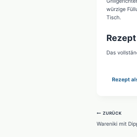
Grillgericht
würzige Fül
Tisch.
Rezept
Das vollstä
Rezept al
Beitragsn
ZURÜCK
Wareniki mit Dip