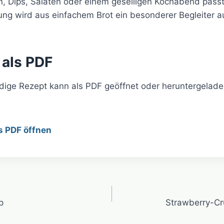
en, Dips, Salaten oder einem geselligen Kochabend passt
lung wird aus einfachem Brot ein besonderer Begleiter 
 als PDF
ndige Rezept kann als PDF geöffnet oder heruntergelad
s PDF öffnen
avigation
p
Strawberry-Cr